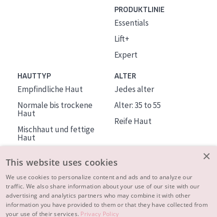
PRODUKTLINIE
Essentials
Lift+
Expert
HAUTTYP
ALTER
Empfindliche Haut
Jedes alter
Normale bis trockene
Alter: 35 to 55
Haut
Reife Haut
Mischhaut und fettige
Haut
Reife Haut
×
This website uses cookies
Der Sonne ausgesetzte
Haut
We use cookies to personalize content and ads and to analyze our
traffic. We also share information about your use of our site with our
advertising and analytics partners who may combine it with other
ÜBER DIADERMINE
information you have provided to them or that they have collected from
Mehr über uns
your use of their services.
Privacy Policy