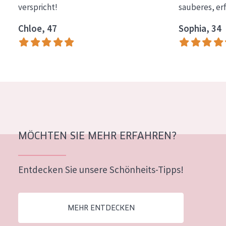
verspricht!
sauberes, er
Essentials
Chloe, 47
Sophia, 34
Lift+
Expert
HAUTTYP
Empfindliche Haut
Normale bis trockene Haut
Mischhaut und fettige Haut
MÖCHTEN SIE MEHR ERFAHREN?
Reife Haut
Entdecken Sie unsere Schönheits-Tipps!
Der Sonne ausgesetzte Haut
ALTER
MEHR ENTDECKEN
Jedes alter