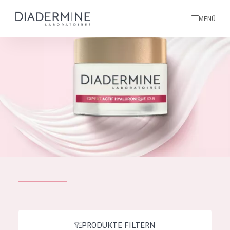
MENÜ
Alle produkte
Startseite
inhaltsstoffe
Über uns
Inspiration
Kontakt
ALLE PRODUKTE
English
PRODUKTTYP
French
PRODUKTE FILTERN