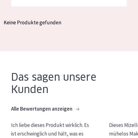
Feuchtigkeit und Ausstrahlung
German
Faltenreduzierung
Spanish
Keine Produkte gefunden
Hautregeneration
Greek
Hautstraffung
PRODUKTTYP
Tagescreme
Das sagen unsere
Nachtcreme
Kunden
Augencreme
Serum
Alle Bewertungen anzeigen
Reinigung
Ich liebe dieses Produkt wirklich. Es
Dieses Mizel
PRODUKTLINIE
ist erschwinglich und hält, was es
mühelos Make