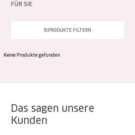
FÜR SIE
Feuchtigkeit und Ausstrahlung
German
Faltenreduzierung
Spanish
Hautregeneration
PRODUKTE FILTERN
Greek
Hautstraffung
Keine Produkte gefunden
PRODUKTTYP
Tagescreme
Nachtcreme
Augencreme
Serum
Das sagen unsere
Reinigung
Kunden
PRODUKTLINIE