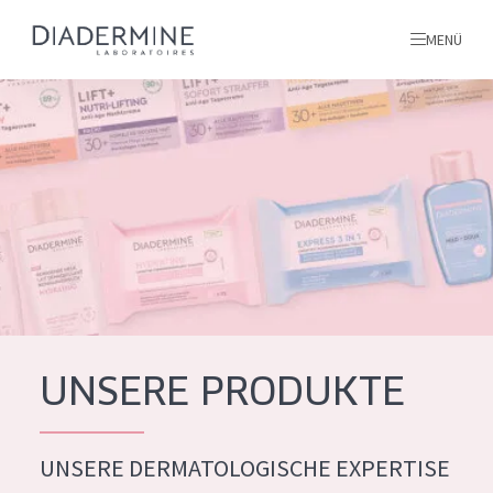
MENÜ
Alle produkte
Startseite
inhaltsstoffe
Über uns
Inspiration
Kontakt
UNSERE PRODUKTE
ALLE PRODUKTE
English
UNSERE DERMATOLOGISCHE EXPERTISE
PRODUKTTYP
French