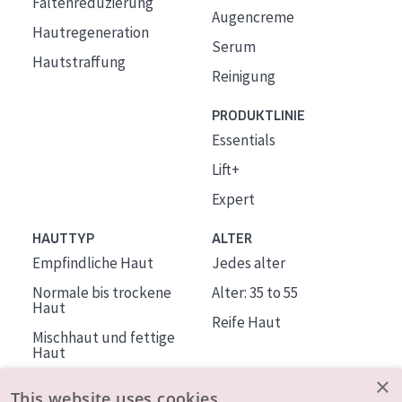
Faltenreduzierung
Augencreme
Hautregeneration
Serum
Hautstraffung
Reinigung
PRODUKTLINIE
Essentials
Lift+
Expert
HAUTTYP
ALTER
Empfindliche Haut
Jedes alter
Normale bis trockene
Alter: 35 to 55
Haut
Reife Haut
Mischhaut und fettige
Haut
Reife Haut
×
This website uses cookies