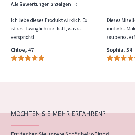
Alle Bewertungen anzeigen
Essentials
Lift+
Ich liebe dieses Produkt wirklich. Es
Dieses Mizel
ist erschwinglich und hält, was es
mühelos Make
Expert
verspricht!
sauberes, er
HAUTTYP
Chloe, 47
Sophia, 34
Empfindliche Haut
Normale bis trockene Haut
Mischhaut und fettige Haut
Reife Haut
Der Sonne ausgesetzte Haut
MÖCHTEN SIE MEHR ERFAHREN?
ALTER
Jedes alter
Entdecken Sie unsere Schönheits-Tipps!