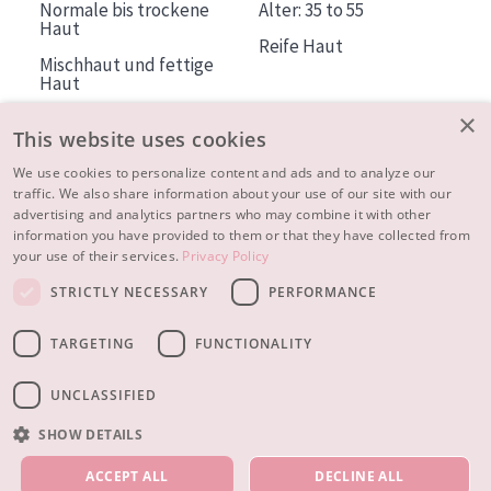
Normale bis trockene
Alter: 35 to 55
Haut
Reife Haut
Mischhaut und fettige
Haut
Reife Haut
×
This website uses cookies
Der Sonne ausgesetzte
Haut
We use cookies to personalize content and ads and to analyze our
traffic. We also share information about your use of our site with our
advertising and analytics partners who may combine it with other
ÜBER DIADERMINE
information you have provided to them or that they have collected from
Mehr über uns
your use of their services.
Privacy Policy
Inspiration
STRICTLY NECESSARY
PERFORMANCE
Kontakt
TARGETING
FUNCTIONALITY
© 2023 - 2026 Diadermine
Cookie-Einstellungen
UNCLASSIFIED
SHOW DETAILS
UNSERE PRODUKTE
ACCEPT ALL
DECLINE ALL