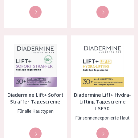
Essentials
Lift+
Expert
Diadermine Lift+ Sofort Straffer Tagescreme
Diadermine Lift+ Hydra-Lifting
HAUTTYP
Empfindliche Haut
Normale bis trockene Haut
Mischhaut und fettige Haut
Reife Haut
Diadermine Lift+ Sofort
Diadermine Lift+ Hydra-
Straffer Tagescreme
Lifting Tagescreme
Der Sonne ausgesetzte Haut
LSF30
Für alle Hauttypen
Für sonnenexponierte Haut
ALTER
Jedes alter