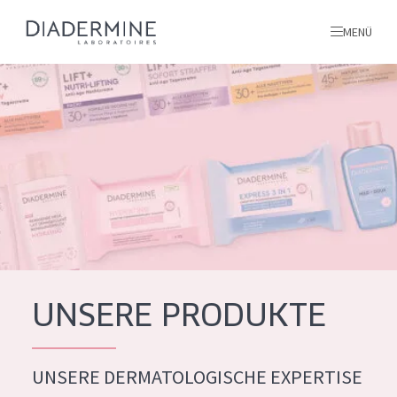
MENÜ
Alle produkte
Startseite
inhaltsstoffe
Über uns
Inspiration
Kontakt
UNSERE PRODUKTE
ALLE PRODUKTE
English
UNSERE DERMATOLOGISCHE EXPERTISE
PRODUKTTYP
French