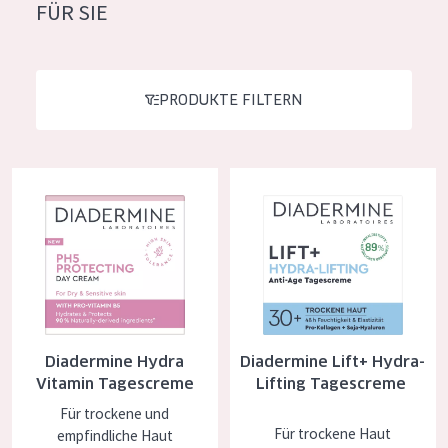
FÜR SIE
Feuchtigkeit und Ausstrahlung
German
Faltenreduzierung
Spanish
Hautregeneration
PRODUKTE FILTERN
Greek
Hautstraffung
Diadermine Hydra Vitamin Tagescreme
Diadermine Lift+ Hydra-Liftin
PRODUKTTYP
Tagescreme
Nachtcreme
Augencreme
Serum
Diadermine Hydra
Diadermine Lift+ Hydra-
Reinigung
Vitamin Tagescreme
Lifting Tagescreme
Für trockene und
PRODUKTLINIE
Für trockene Haut
empfindliche Haut