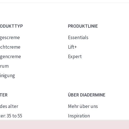
RODUKTTYP
PRODUKTLINIE
gescreme
Essentials
chtcreme
Lift+
gencreme
Expert
erum
inigung
TER
ÜBER DIADERMINE
des alter
Mehr über uns
er: 35 to 55
Inspiration
ife Haut
Kontakt