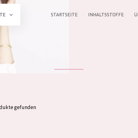
TE
STARTSEITE
INHALTSSTOFFE
Ü
Alle produkt
PRODUKTLINIE
Essentials
Lift+
Expert
odukte gefunden
ALTER
ALLE
Haut
Jedes alter