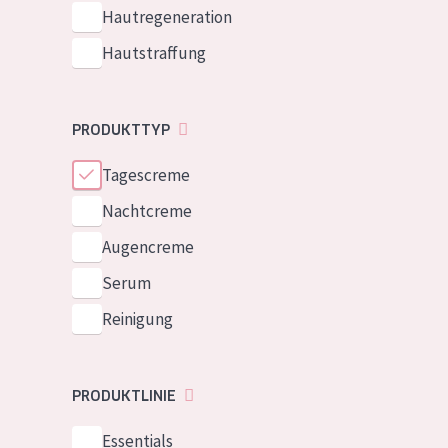
Normale bis t
Hautregeneration
German
Mischhaut und 
Hautstraffung
Spanish
Haut
Greek
Reife Haut
PRODUKTTYP
Der Sonne aus
Tagescreme
Haut
Nachtcreme
Alle Produkt
Augencreme
Serum
Reinigung
PRODUKTLINIE
Essentials