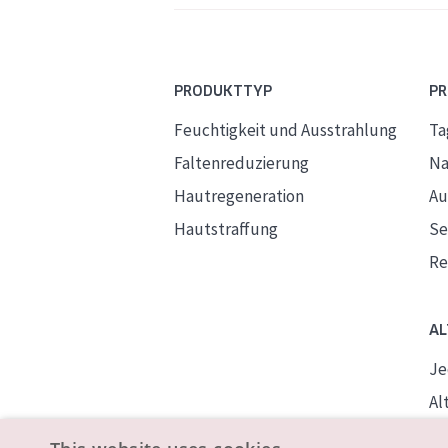
PRODUKTTYP
P
Feuchtigkeit und Ausstrahlung
Ta
Faltenreduzierung
Na
Hautregeneration
Au
Hautstraffung
S
Re
AL
Je
Alt
Re