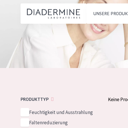
UNSERE PRODUK
PRODUKTTYP
PRODUKTTYP
Feuchtigkeit und
Tagescreme
Startseite
Ausstrahlung
Nachtcreme
inhaltsstoffe
Faltenreduzierung
Augencreme
Über uns
Hautregeneration
Serum
Inspiration
Hautstraffung
Reinigung
Kontakt
Keine Pr
PRODUKTTYP
HAUTTYP
Feuchtigkeit und Ausstrahlung
English
Empfindliche 
Faltenreduzierung
French