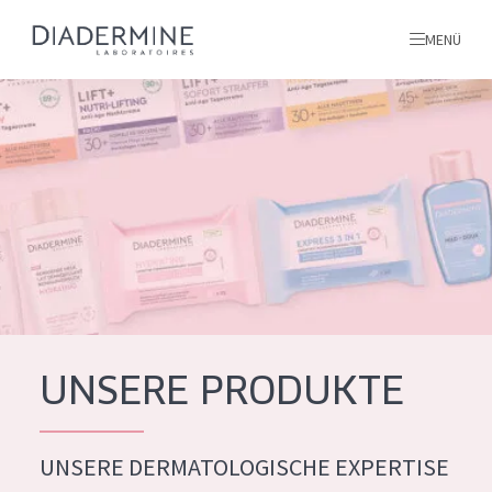
MENÜ
Alle produkte
Startseite
inhaltsstoffe
Über uns
Inspiration
Kontakt
UNSERE PRODUKTE
ALLE PRODUKTE
English
UNSERE DERMATOLOGISCHE EXPERTISE
PRODUKTTYP
French