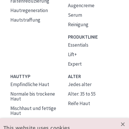
Faltenreduzierung
Augencreme
Hautregeneration
Serum
Hautstraffung
Reinigung
PRODUKTLINIE
Essentials
Lift+
Expert
HAUTTYP
ALTER
Empfindliche Haut
Jedes alter
Normale bis trockene
Alter: 35 to 55
Haut
Reife Haut
Mischhaut und fettige
Haut
Reife Haut
×
This website uses cookies