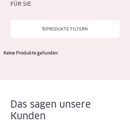
FÜR SIE
Feuchtigkeit und Ausstrahlung
German
Faltenreduzierung
Spanish
Hautregeneration
PRODUKTE FILTERN
Greek
Hautstraffung
Keine Produkte gefunden
PRODUKTTYP
Tagescreme
Nachtcreme
Augencreme
Serum
Das sagen unsere
Reinigung
Kunden
PRODUKTLINIE