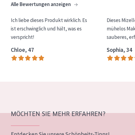
Alle Bewertungen anzeigen
Essentials
Lift+
Ich liebe dieses Produkt wirklich. Es
Dieses Mizel
ist erschwinglich und hält, was es
mühelos Make
Expert
verspricht!
sauberes, er
HAUTTYP
Chloe, 47
Sophia, 34
Empfindliche Haut
Normale bis trockene Haut
Mischhaut und fettige Haut
Reife Haut
Der Sonne ausgesetzte Haut
MÖCHTEN SIE MEHR ERFAHREN?
ALTER
Jedes alter
Entdecken Sie unsere Schönheits-Tipps!