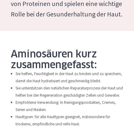
von Proteinen und spielen eine wichtige
Feuchtigkeit und Ausstrahlung
German
Rolle bei der Gesunderhaltung der Haut.
Faltenreduzierung
Spanish
Hautregeneration
Greek
Hautstraffung
Aminosäuren kurz
PRODUKTTYP
zusammengefasst:
Tagescreme
Sie helfen, Feuchtigkeit in der Haut zu binden und zu speichern,
Nachtcreme
damit die Haut hydratisiert und geschmeidig bleibt.
Sie unterstützen den natürlichen Reparaturprozess der Haut und
Augencreme
helfen bei der Regeneration geschädigter Zellen und Gewebe.
Serum
Empfohlene Verwendung: In Reinigungsprodukten, Cremes,
Seren und Masken.
Reinigung
Hauttypen: für alle Hauttypen geeignet, insbesondere für
trockene, empfindliche und reife Haut.
PRODUKTLINIE