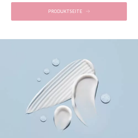
Essentials
PRODUKTSEITE
Lift+
Expert
HAUTTYP
Empfindliche Haut
Normale bis trockene Haut
Mischhaut und fettige Haut
Reife Haut
Der Sonne ausgesetzte Haut
ALTER
Jedes alter