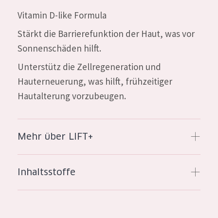
Essentials
Vitamin D-like Formula
Lift+
Stärkt die Barrierefunktion der Haut, was vor
Expert
Sonnenschäden hilft.
Unterstütz die Zellregeneration und
HAUTTYP
Hauterneuerung, was hilft, frühzeitiger
Empfindliche Haut
Hautalterung vorzubeugen.
Normale bis trockene Haut
Mischhaut und fettige Haut
Mehr über LIFT+
Reife Haut
Der Sonne ausgesetzte Haut
Inhaltsstoffe
ALTER
Jedes alter