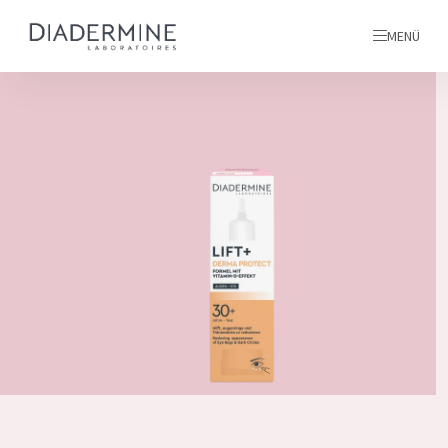
MENÜ
Alle produkte
Startseite
inhaltsstoffe
Über uns
Inspiration
Kontakt
ALLE PRODUKTE
English
PRODUKTTYP
French