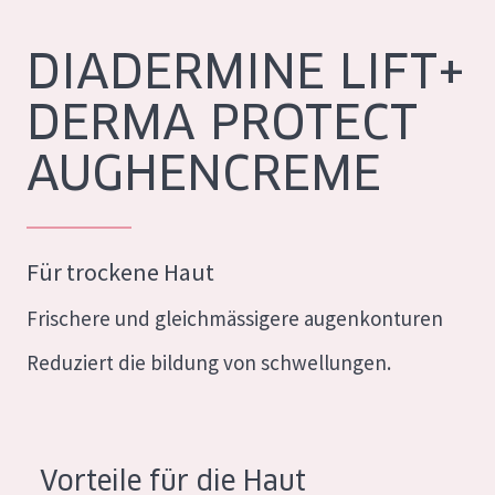
Feuchtigkeit und Ausstrahlung
German
DIADERMINE LIFT+
Faltenreduzierung
Spanish
DERMA PROTECT
Hautregeneration
Greek
Hautstraffung
AUGHENCREME
PRODUKTTYP
Tagescreme
Für trockene Haut
Nachtcreme
Frischere und gleichmässigere augenkonturen
Augencreme
Reduziert die bildung von schwellungen.
Serum
Reinigung
Vorteile für die Haut
PRODUKTLINIE