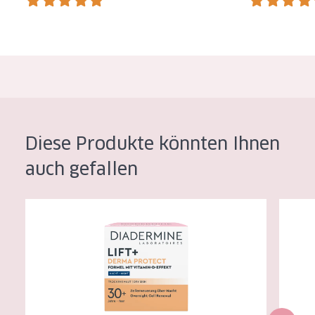
Diese Produkte könnten Ihnen
auch gefallen
Diadermine Lift + Derma Protect Nachtcreme
Diaderm