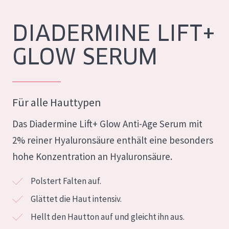
Feuchtigkeit und Ausstrahlung
German
DIADERMINE LIFT+
Faltenreduzierung
Spanish
GLOW SERUM
Hautregeneration
Greek
Hautstraffung
PRODUKTTYP
Für alle Hauttypen
Tagescreme
Das Diadermine Lift+ Glow Anti-Age Serum mit
Nachtcreme
2% reiner Hyaluronsäure enthält eine besonders
Augencreme
hohe Konzentration an Hyaluronsäure.
Serum
Polstert Falten auf.
Reinigung
Glättet die Haut intensiv.
Hellt den Hautton auf und gleicht ihn aus.
PRODUKTLINIE