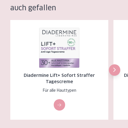
auch gefallen
Diadermine Lift+ Sofort Straffer Tagescreme
Diader
Diadermine Lift+ Sofort Straffer
D
Tagescreme
Für alle Hauttypen