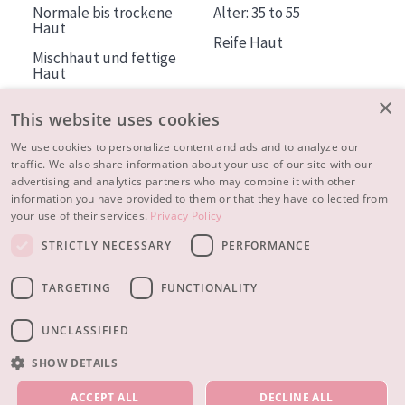
Normale bis trockene
Alter: 35 to 55
Haut
Reife Haut
Mischhaut und fettige
Haut
×
Reife Haut
This website uses cookies
Der Sonne ausgesetzte
Haut
We use cookies to personalize content and ads and to analyze our
traffic. We also share information about your use of our site with our
advertising and analytics partners who may combine it with other
ÜBER DIADERMINE
information you have provided to them or that they have collected from
Mehr über uns
your use of their services.
Privacy Policy
Inspiration
STRICTLY NECESSARY
PERFORMANCE
Kontakt
TARGETING
FUNCTIONALITY
© 2023 - 2026 Diadermine
Cookie-Einstellungen
UNCLASSIFIED
SHOW DETAILS
UNSERE PRODUKTE
ACCEPT ALL
DECLINE ALL