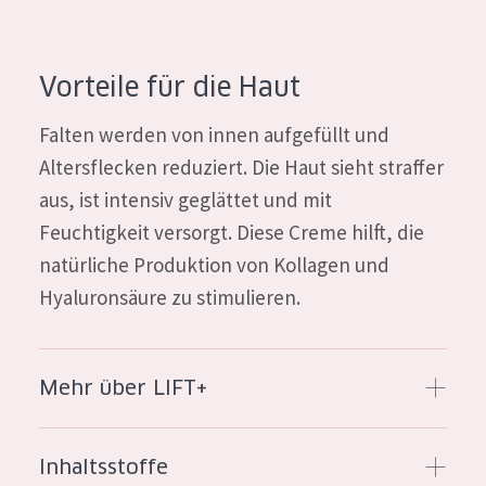
Essentials
Lift+
Vorteile für die Haut
Expert
Falten werden von innen aufgefüllt und
Altersflecken reduziert. Die Haut sieht straffer
HAUTTYP
aus, ist intensiv geglättet und mit
Empfindliche Haut
Feuchtigkeit versorgt. Diese Creme hilft, die
Normale bis trockene Haut
natürliche Produktion von Kollagen und
Mischhaut und fettige Haut
Hyaluronsäure zu stimulieren.
Reife Haut
Der Sonne ausgesetzte Haut
Mehr über LIFT+
ALTER
Inhaltsstoffe
Jedes alter