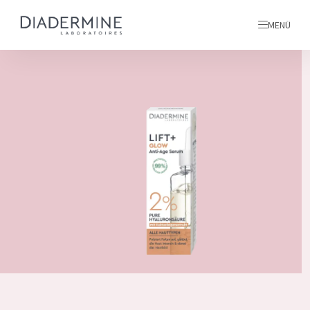
MENÜ
Alle produkte
Startseite
inhaltsstoffe
Über uns
Inspiration
Kontakt
ALLE PRODUKTE
English
PRODUKTTYP
French