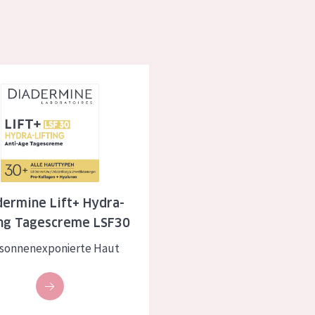
rockene Haut
Alter: 35 to 55
fettige
Reife Haut
e Lift+ Hydra-Lifting Tagescreme LSF30
gesetzte
e anzeigen
dermine Lift+ Hydra-
ing Tagescreme LSF30
 sonnenexponierte Haut