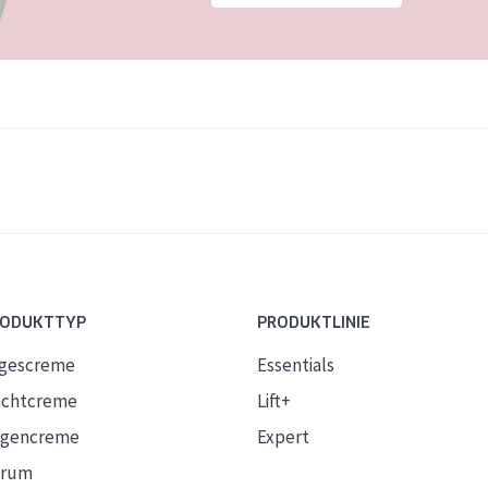
RODUKTTYP
PRODUKTLINIE
gescreme
Essentials
chtcreme
Lift+
gencreme
Expert
erum