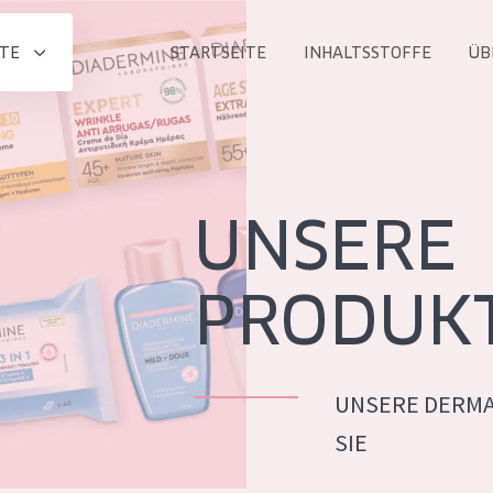
TE
STARTSEITE
INHALTSSTOFFE
ÜB
Alle produkt
PRODUKTLINIE
Essentials
UNSERE
Lift+
Expert
PRODUK
UNSERE DERMA
ALTER
SIE
ALLE
Haut
Jedes alter