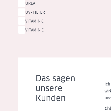
UREA
UV- FILTER
VITAMIN C
VITAMIN E
Das sagen
Ich
unsere
wir
Kunden
und
Chl