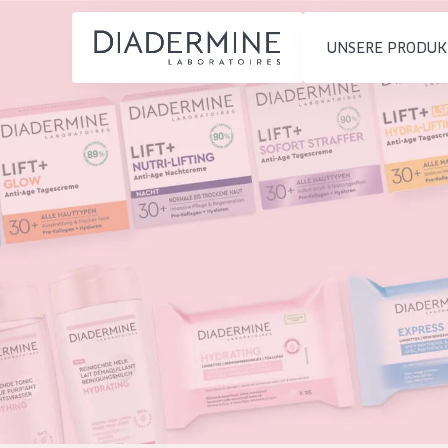
UNSERE PRODUK
PRODUKTTYP
PRODUKTTYP
Feuchtigkeit und
Tagescreme
Startseite
Ausstrahlung
Nachtcreme
inhaltsstoffe
Faltenreduzierung
Augencreme
Über uns
Hautregeneration
Serum
Inspiration
Hautstraffung
Reinigung
Kontakt
HAUTTYP
English
Empfindliche 
French