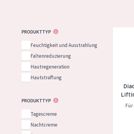
Normale bis t
German
Mischhaut und 
Spanish
Haut
Greek
Diadermin
PRODUKTTYP
Reife Haut
Der Sonne aus
Feuchtigkeit und Ausstrahlung
Haut
Faltenreduzierung
Hautregeneration
Alle Produkt
Hautstraffung
Dia
Lift
PRODUKTTYP
Für
Tagescreme
Nachtcreme