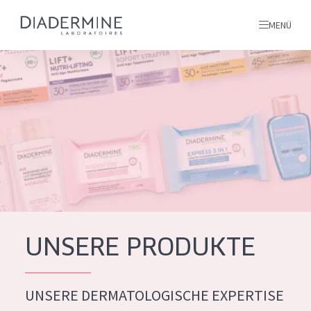
MENÜ
Alle produkte
Startseite
inhaltsstoffe
Über uns
Inspiration
Kontakt
UNSERE PRODUKTE
ALLE PRODUKTE
English
UNSERE DERMATOLOGISCHE EXPERTISE
PRODUKTTYP
French