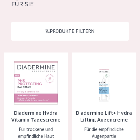
FÜR SIE
Feuchtigkeit und Ausstrahlung
German
Faltenreduzierung
Spanish
Hautregeneration
PRODUKTE FILTERN
Greek
Hautstraffung
Diadermine Hydra Vitamin Tagescreme
Diadermine Lift+ Hydra Lifting
PRODUKTTYP
Tagescreme
Nachtcreme
Augencreme
Serum
Diadermine Hydra
Diadermine Lift+ Hydra
Reinigung
Vitamin Tagescreme
Lifting Augencreme
Für trockene und
Für die empfindliche
PRODUKTLINIE
empfindliche Haut
Augenpartie