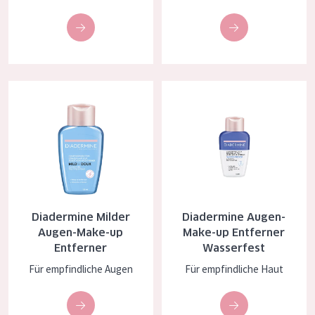
Essentials
Lift+
Expert
Diadermine Milder Augen-Make-up Entferner
Diadermine Augen-Make-up Ent
HAUTTYP
Empfindliche Haut
Normale bis trockene Haut
Mischhaut und fettige Haut
Reife Haut
Diadermine Milder
Diadermine Augen-
Augen-Make-up
Make-up Entferner
Der Sonne ausgesetzte Haut
Entferner
Wasserfest
Für empfindliche Augen
Für empfindliche Haut
ALTER
Jedes alter