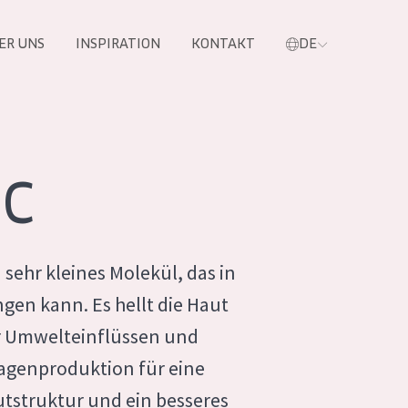
ER UNS
INSPIRATION
KONTAKT
DE
e
 C
n sehr kleines Molekül, das in
ngen kann. Es hellt die Haut
or Umwelteinflüssen und
lagenproduktion für eine
 PRODUKTE
utstruktur und ein besseres