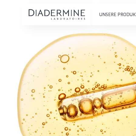
UNSERE PRODUK
PRODUKTTYP
PRODUKTTYP
Feuchtigkeit und
Tagescreme
Startseite
Ausstrahlung
Nachtcreme
inhaltsstoffe
Faltenreduzierung
Augencreme
Über uns
Hautregeneration
Serum
Inspiration
Hautstraffung
Reinigung
Kontakt
HAUTTYP
English
Empfindliche 
French