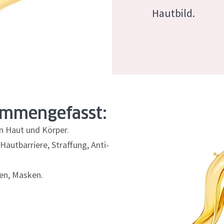
rockene Haut
Alter: 35 to 55
Hautbild.
fettige
Reife Haut
gesetzte
ammengefasst:
e anzeigen
n Haut und Körper.
autbarriere, Straffung, Anti-
en, Masken.