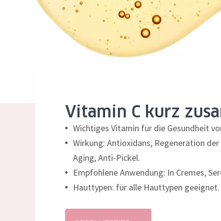
Normale bis t
German
Mischhaut und 
Spanish
Haut
Greek
Reife Haut
Der Sonne aus
Haut
Vitamin C kurz zus
Alle Produkt
Wichtiges Vitamin für die Gesundheit vo
Wirkung: Antioxidans, Regeneration der H
Aging, Anti-Pickel.
Empfohlene Anwendung: In Cremes, Ser
Hauttypen: für alle Hauttypen geeignet.