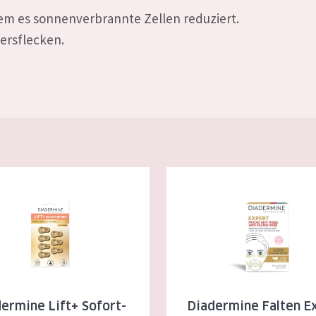
dem es sonnenverbrannte Zellen reduziert.
ersflecken.
e Lift+ Sofort-Effekt Kapseln
Diadermine Falten Expert Falt
ermine Lift+ Sofort-
Diadermine Falten E