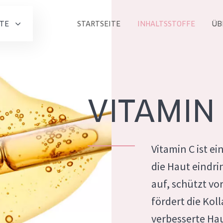
TE
STARTSEITE
INHALTSSTOFFE
ÜB
Alle produkt
PRODUKTLINIE
Essentials
VITAMIN
Lift+
Expert
Vitamin C ist ei
die Haut eindri
auf, schützt v
ALTER
fördert die Kol
ALLE
Haut
Jedes alter
verbesserte Ha